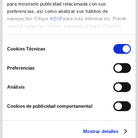
para mostrarle publicidad relacionada con sus
preferencias, así como analizar sus hábitos de
navegación. Clique
AQUÍ
para más información. Puede
aceptar todas las cookies pulsando el botón “Permitir
todas las cookies”, configurarlas seleccionando las
cookies que desea aceptar y pulsando el botón “Permitir
Selección
la selección” o rechazar su uso pulsando el botón “Solo
Cookies Técnicas
de
usar cookies necesarias ”
consentimiento
Preferencias
Análisis
Cookies de publicidad comportamental
Mostrar detalles
NOTICIAS DEL SECTOR