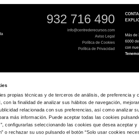
CONTA
932 716 490
EXPLI
info@centrederecursos.com
ta
Más de 3
Aviso Legal
6000 de
Política de Cookies
con nues
Política de Privacidad
Tenemos
ies
kies propias técnicas y de terceros de análisis, de preferencia y
 con la finalidad de analizar sus hábitos de navegación, mejora
ublicidad relacionada con sus preferencias, así como analizar s
ara más información. Puede aceptar todas las cookies pulsando
s”, configurarlas seleccionando las cookies que desea aceptar y
ón” o rechazar su uso pulsando el botón “Solo usar cookies neces