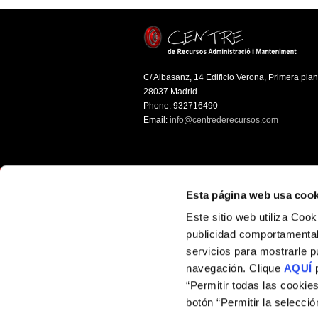
C/ Albasanz, 14 Edificio Verona, Primera plan
28037 Madrid
Phone: 932716490
Email:
info@centrederecursos.com
Esta página web usa cook
Este sitio web utiliza Coo
publicidad comportamental,
servicios para mostrarle p
navegación. Clique
AQUÍ
p
“Permitir todas las cookie
botón “Permitir la selecci