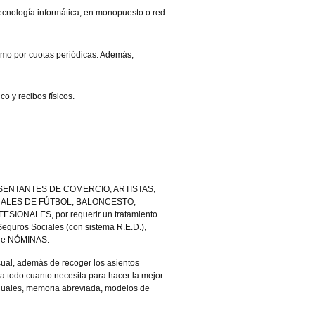
tecnología informática, en monopuesto o red
omo por cuotas periódicas. Además,
 y recibos físicos.
PRESENTANTES DE COMERCIO, ARTISTAS,
ALES DE FÚTBOL, BALONCESTO,
ONALES, por requerir un tratamiento
Seguros Sociales (con sistema R.E.D.),
o de NÓMINAS.
ual, además de recoger los asientos
todo cuanto necesita para hacer la mejor
 anuales, memoria abreviada, modelos de