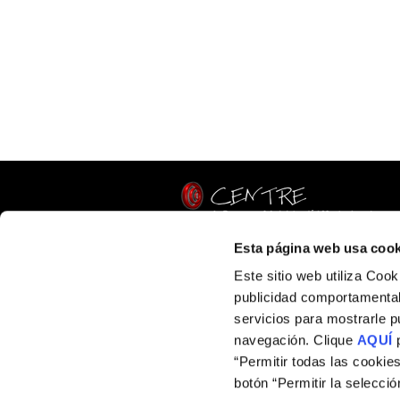
Esta página web usa cook
C/ Albasanz, 14 Edificio Verona, Primera plan
28037 Madrid
Este sitio web utiliza Coo
Phone: 932716490
publicidad comportamental,
Email:
info@centrederecursos.com
servicios para mostrarle p
navegación. Clique
AQUÍ
p
“Permitir todas las cookie
botón “Permitir la selecci