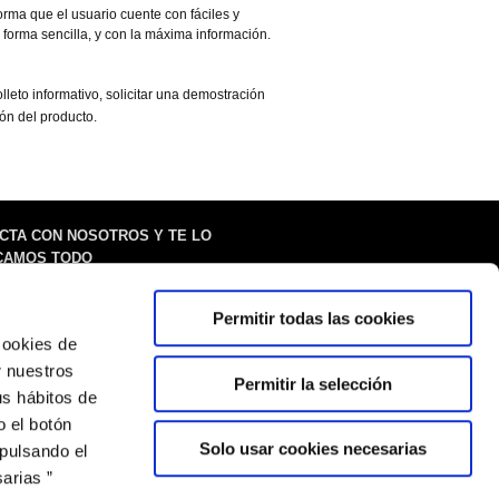
rma que el usuario cuente con fáciles y
e forma sencilla, y con la máxima información.
leto informativo, solicitar una demostración
n del producto.
CTA CON NOSOTROS Y TE LO
CAMOS TODO
5 años en el sector y
Permitir todas las cookies
spachos informatizados
 cookies de
tros productos nos avalan.
r nuestros
 la solución que buscas.
Permitir la selección
us hábitos de
 el botón
Solo usar cookies necesarias
 pulsando el
arias ”