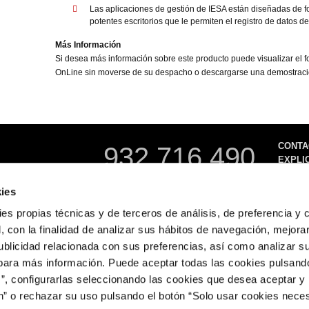
Las aplicaciones de gestión de IESA están diseñadas de fo
potentes escritorios que le permiten el registro de datos d
Más Información
Si desea más información sobre este producto puede visualizar el fol
OnLine sin moverse de su despacho o descargarse una demostració
CONTA
932 716 490
EXPLI
info@centrederecursos.com
ies
ta
Más de 3
Aviso Legal
6000 de
Política de Cookies
kies propias técnicas y de terceros de análisis, de preferencia y
con nues
Política de Privacidad
 con la finalidad de analizar sus hábitos de navegación, mejora
Tenemos
ublicidad relacionada con sus preferencias, así como analizar s
ara más información. Puede aceptar todas las cookies pulsando
s”, configurarlas seleccionando las cookies que desea aceptar y
ón” o rechazar su uso pulsando el botón “Solo usar cookies neces