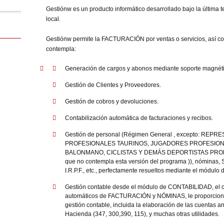
Gestiónw es un producto informático desarrollado bajo la última 
local.
Gestiónw permite la FACTURACIÓN por ventas o servicios, así c
contempla:
Generación de cargos y abonos mediante soporte magnético
Gestión de Clientes y Proveedores.
Gestión de cobros y devoluciones.
Contabilización automática de facturaciones y recibos.
Gestión de personal (Régimen General , excepto: RE
PROFESIONALES TAURINOS, JUGADORES PROFESION
BALONMANO, CICLISTAS Y DEMÁS DEPORTISTAS PROFESI
que no contempla esta versión del programa )), nóminas, 
I.R.P.F., etc., perfectamente resueltos mediante el módul
Gestión contable desde el módulo de CONTABILIDAD, el c
automáticos de FACTURACIÓN y NÓMINAS, le proporciona 
gestión contable, incluida la elaboración de las cuentas
Hacienda (347, 300,390, 115), y muchas otras utilidades.